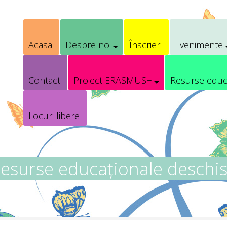
Acasa
Despre noi
Înscrieri
Evenimente
Contact
Proiect ERASMUS+
Resurse educ
Locuri libere
esurse educaționale deschi