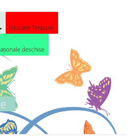
Educație Timpurie
aționale deschise
se